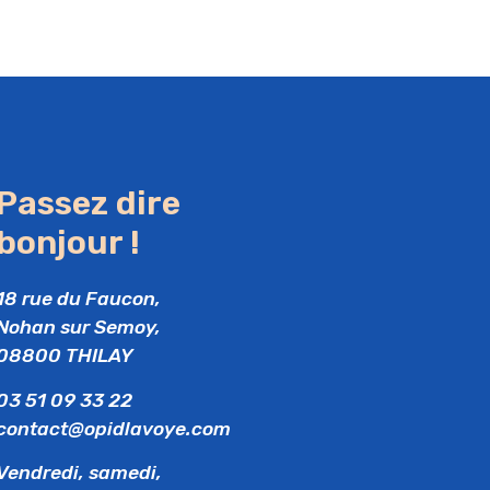
Passez dire
bonjour !
18 rue du Faucon,
Nohan sur Semoy,
08800 THILAY
03 51 09 33 22
contact@opidlavoye.com
Vendredi, samedi,