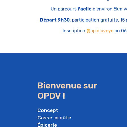
Un parcours
facile
d’environ 5km v
Départ 9h30
, participation gratuite, 1
Inscription
@opidlavoye
ou 06.
Bienvenue sur
OPDV !
Concept
Casse-croûte
Épicerie