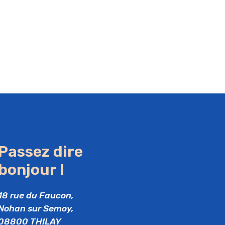
Passez dire
bonjour !
18 rue du Faucon,
Nohan sur Semoy,
08800 THILAY