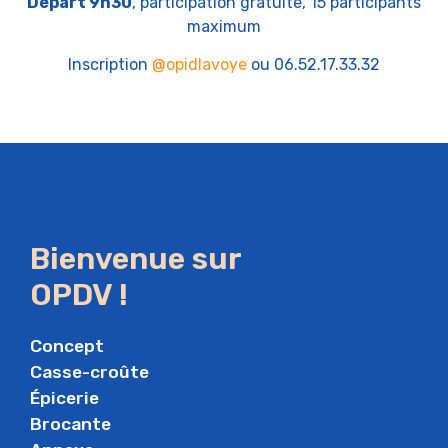
Départ 9h30
, participation gratuite, 15 participants
maximum
Inscription
@opidlavoye
ou 06.52.17.33.32
Bienvenue sur
OPDV !
Concept
Casse-croûte
Épicerie
Brocante