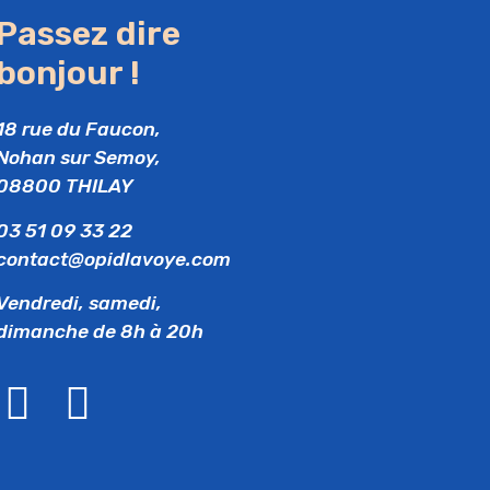
Passez dire
bonjour !
18 rue du Faucon,
Nohan sur Semoy,
08800 THILAY
03 51 09 33 22
contact@opidlavoye.com
Vendredi, samedi,
dimanche de 8h à 20h