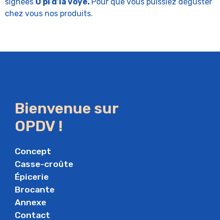
signées
Ô pî d’la voye.
Pour que vous puissiez déguster
chez vous nos produits.
Bienvenue sur
OPDV !
Concept
Casse-croûte
Épicerie
Brocante
Annexe
Contact