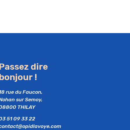
Passez dire
bonjour !
18 rue du Faucon,
Nohan sur Semoy,
08800 THILAY
03 51 09 33 22
contact@opidlavoye.com