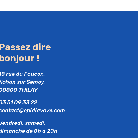
Passez dire
bonjour !
18 rue du Faucon,
Nohan sur Semoy,
08800 THILAY
03 51 09 33 22
contact@opidlavoye.com
Vendredi, samedi,
dimanche de 8h à 20h