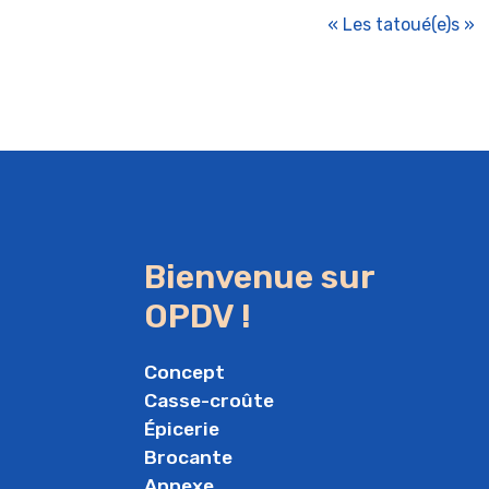
« Les tatoué(e)s »
Bienvenue sur
OPDV !
Concept
Casse-croûte
Épicerie
Brocante
Annexe