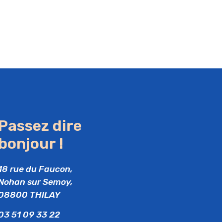
Passez dire
bonjour !
18 rue du Faucon,
Nohan sur Semoy,
08800 THILAY
03 51 09 33 22