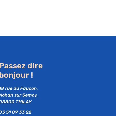
Passez dire
bonjour !
18 rue du Faucon,
Nohan sur Semoy,
08800 THILAY
03 51 09 33 22