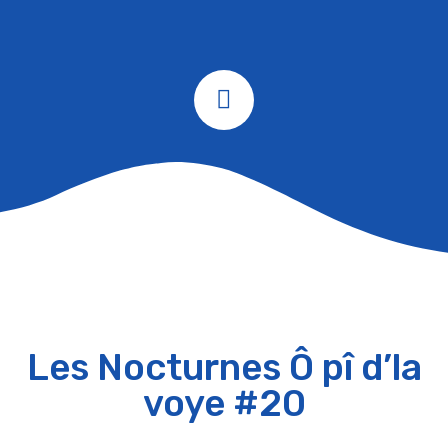
Les Nocturnes Ô pî d’la
voye #20