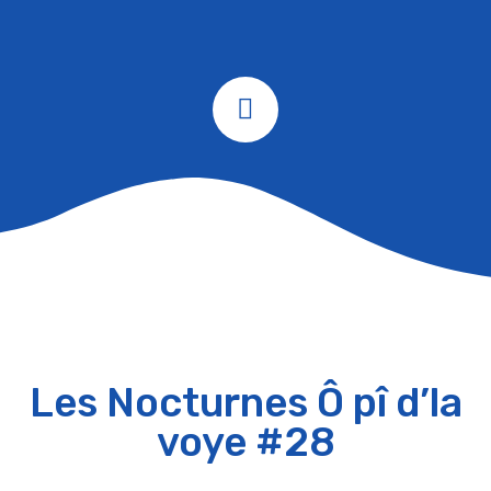
Les Nocturnes Ô pî d’la
voye #28