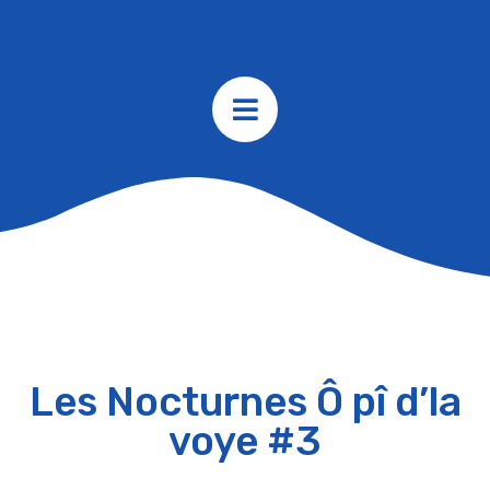
Les Nocturnes Ô pî d’la
voye #3