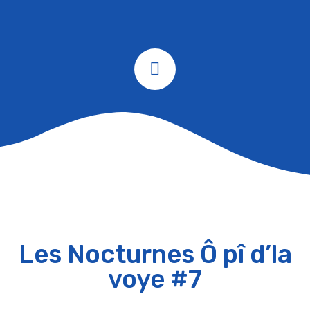
Les Nocturnes Ô pî d’la
voye #7