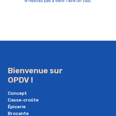
N’hésitez pas à venir faire un tour.
Bienvenue sur
OPDV !
Concept
Casse-croûte
Épicerie
Brocante