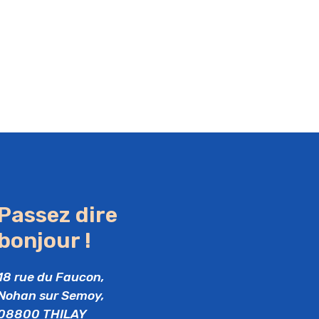
Passez dire
bonjour !
18 rue du Faucon,
Nohan sur Semoy,
08800 THILAY