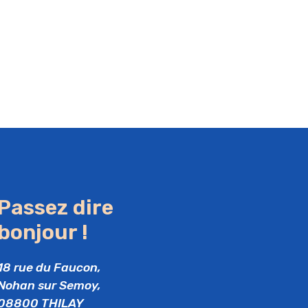
Passez dire
bonjour !
18 rue du Faucon,
Nohan sur Semoy,
08800 THILAY