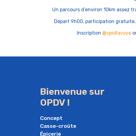
Un parcours d’environ 10km assez tra
Départ 9h00, participation gratuite
Inscription
@opidlavoye
ou
Bienvenue sur
OPDV !
Concept
Casse-croûte
Épicerie