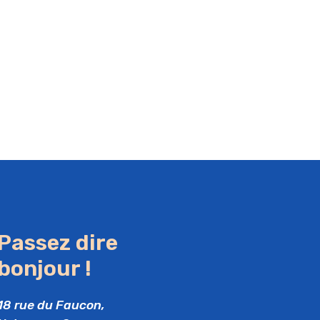
Passez dire
bonjour !
18 rue du Faucon,